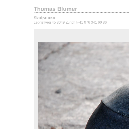
Thomas Blumer
Skulpturen
Lebristweg 45 8049 Zürich t+41 076 341 60 86