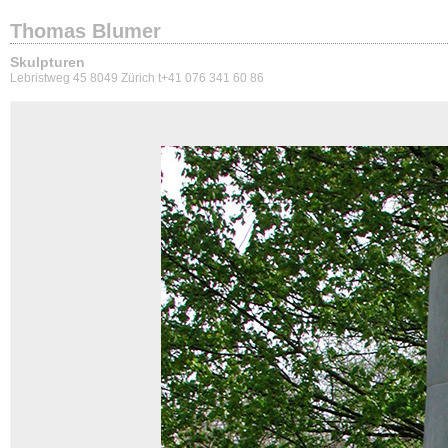
Thomas Blumer
Skulpturen
Lebristweg 45 8049 Zürich t+41 076 341 60 86