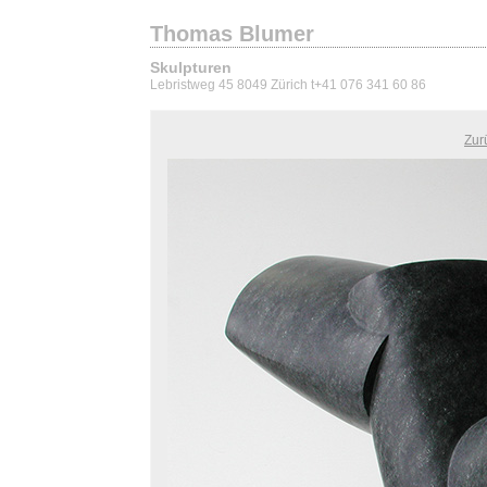
Thomas Blumer
Skulpturen
Lebristweg 45 8049 Zürich t+41 076 341 60 86
Zur