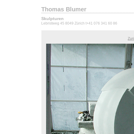
Thomas Blumer
Skulpturen
Lebristweg 45 8049 Zürich t+41 076 341 60 86
Zur