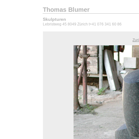
Thomas Blumer
Skulpturen
Lebristweg 45 8049 Zürich t+41 076 341 60 86
Zur