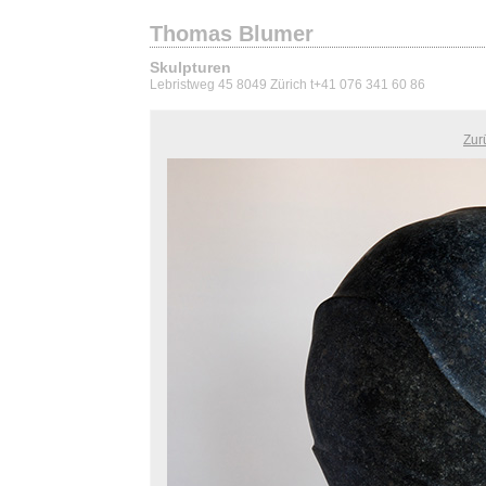
Thomas Blumer
Skulpturen
Lebristweg 45 8049 Zürich t+41 076 341 60 86
Zur