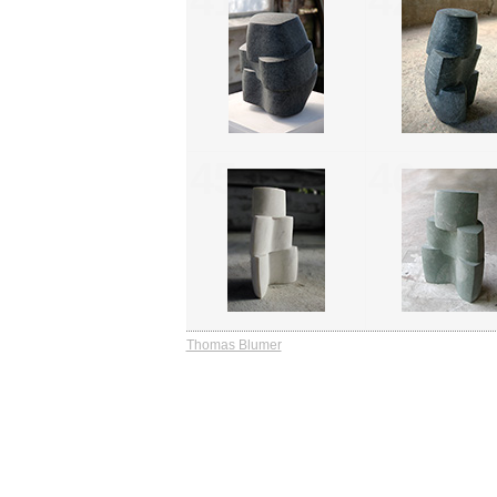
41
42
45
46
Thomas Blumer