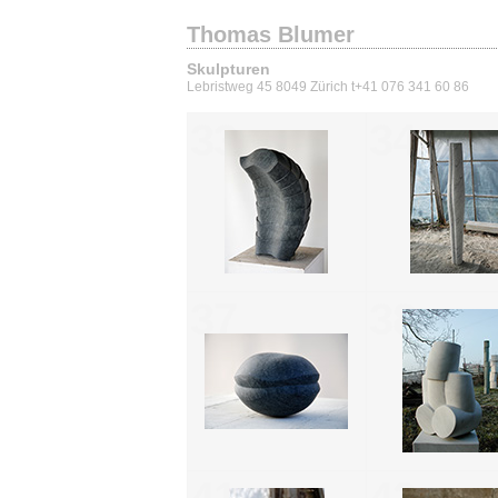
Thomas Blumer
Skulpturen
Lebristweg 45 8049 Zürich t+41 076 341 60 86
33
34
37
38