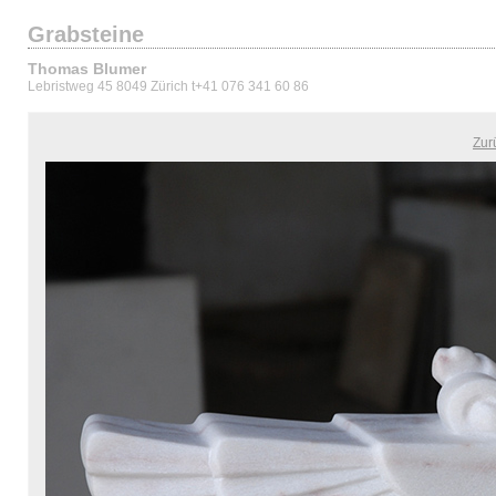
Grabsteine
Thomas Blumer
Lebristweg 45 8049 Zürich t+41 076 341 60 86
Zur