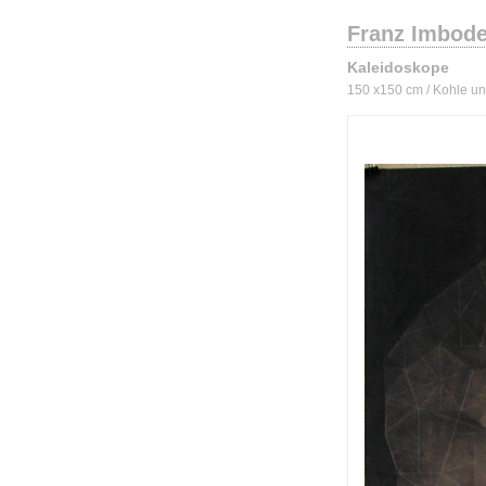
Franz Imbod
Kaleidoskope
150 x150 cm / Kohle un