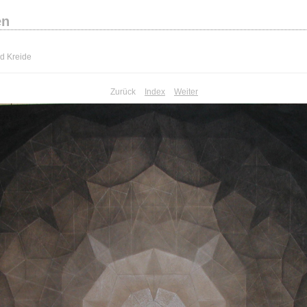
en
d Kreide
Zurück
Index
Weiter