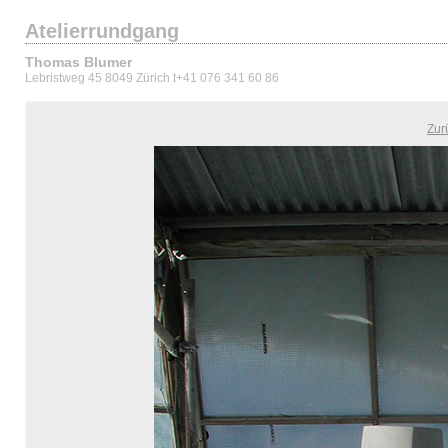
Atelierrundgang
Thomas Blumer
Lebristweg 45 8049 Zürich t+41 076 341 60 86
Zur