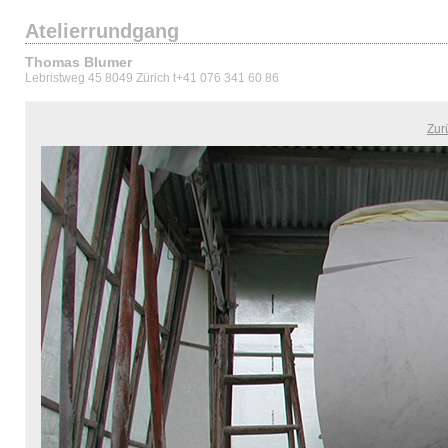
Atelierrundgang
Thomas Blumer
Lebristweg 45 8049 Zürich t+41 076 341 60 86
Zur